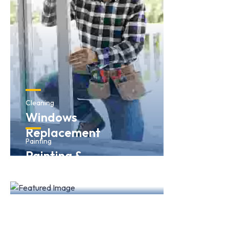
Cleaning
Windows
Replacement
Painting
Painting &
Decorations