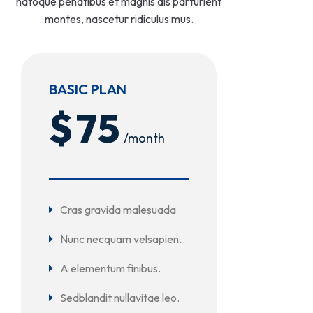
natoque penatibus et magnis dis parturient
montes, nascetur ridiculus mus.
BASIC PLAN
$
75
/month
Cras gravida malesuada
Nunc necquam velsapien.
A elementum finibus.
Sedblandit nullavitae leo.