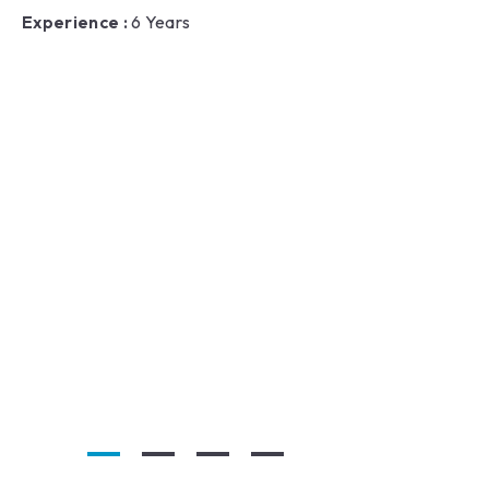
Experience :
6 Years
CASSID
Designati
Experienc