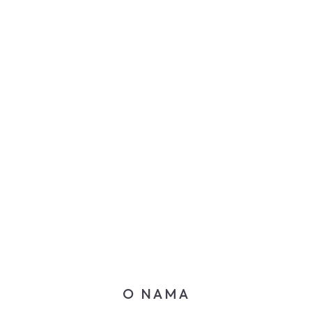
2
K
Domaćinstva
6
+
Člana tima
O NAMA