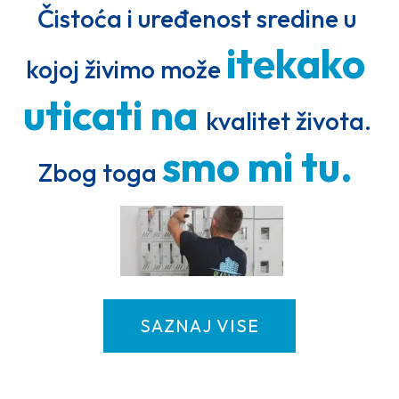
Čistoća i uređenost sredine u 
itekako 
kojoj živimo može 
uticati 
na 
kvalitet života. 
smo 
mi 
tu. 
Zbog toga 
SAZNAJ VISE