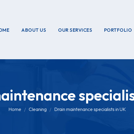
OME
ABOUT US
OUR SERVICES
PORTFOLIO
OUR CREW
ELECTRICAL
WORKS
HOME
GARDENING
aintenance specialis
PAINTING
WORKS
Home
Cleaning
Drain maintenance specialists in UK
PLUMBING
WORKS
PEST CONTROL