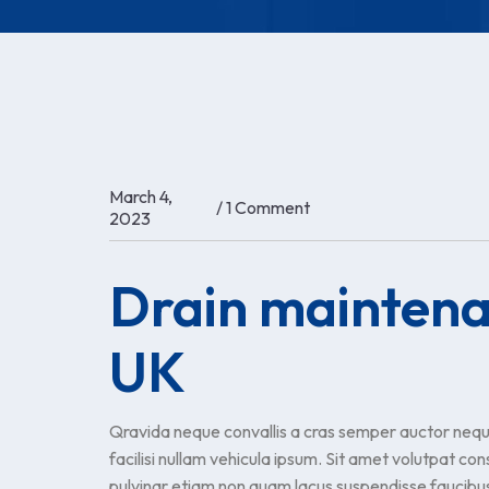
March 4,
/
1 Comment
2023
Drain maintenan
UK
Qravida neque convallis a cras semper auctor neque
facilisi nullam vehicula ipsum. Sit amet volutpat c
pulvinar etiam non quam lacus suspendisse faucib