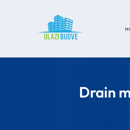
H
Drain m