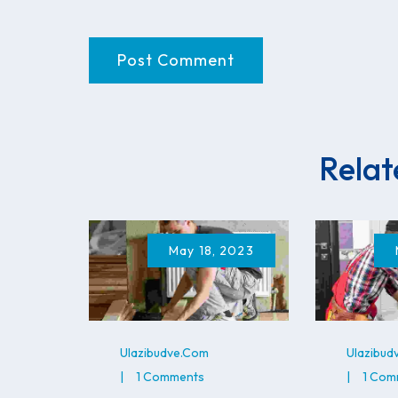
Relat
May 18, 2023
Ulazibudve.com
Ulazibud
1 Comments
1 Com