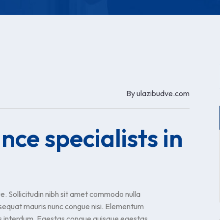
By
ulazibudve.com
ce specialists in
. Sollicitudin nibh sit amet commodo nulla
onsequat mauris nunc congue nisi. Elementum
us interdum. Egestas congue quisque egestas