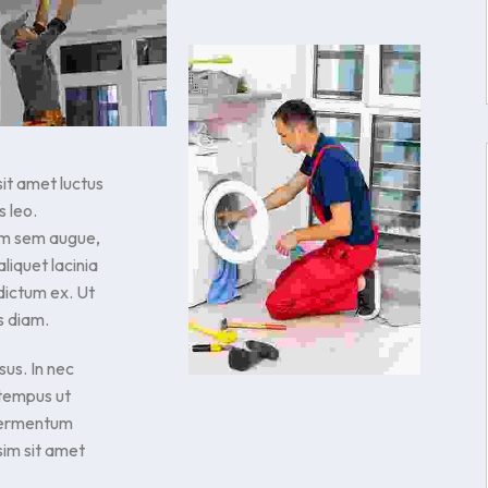
sit amet luctus
 leo.
iam sem augue,
aliquet lacinia
 dictum ex. Ut
s diam.
sus. In nec
 tempus ut
 fermentum
sim sit amet