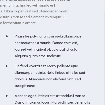
ntum facilisis leo vel fringilla est
is. Ullamcorper velit sed ullamcorper morbi.
tae turpis massa sed elementum tempus. Eu
que fermentum in ornare.
Phasellus pulvinar arcu in ligula ullamcorper
consequat ac a mauris. Donec enim est,
laoreet vel tincidunt ut, volutpat id justo.
Aliquam quam eros, molestie.
Eleifend viverra est. Morbi pellentesque
ullamcorper lacinia. Nulla finibus ut tellus sed
dapibus. Maecenas non eleifend nibh, sed
suscipit nunc.
Aenean eget ultricies elit, at tincidunt massa.
Duis at maximus lacus. Morbi ultricies venenatis