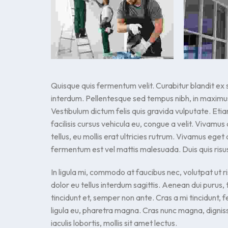
Quisque quis fermentum velit. Curabitur blandit ex 
interdum. Pellentesque sed tempus nibh, in maximus
Vestibulum dictum felis quis gravida vulputate. Et
facilisis cursus vehicula eu, congue a velit. Vivamus 
tellus, eu mollis erat ultricies rutrum. Vivamus eget
fermentum est vel mattis malesuada. Duis quis risu
In ligula mi, commodo at faucibus nec, volutpat ut ri
dolor eu tellus interdum sagittis. Aenean dui purus,
tincidunt et, semper non ante. Cras a mi tincidunt,
ligula eu, pharetra magna. Cras nunc magna, dignis
iaculis lobortis, mollis sit amet lectus.