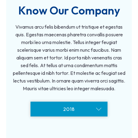
Know Our Company
Vivamus arcu felis bibendum ut tristique et egestas
quis. Egestas maecenas pharetra convallis posuere
morbi leo urna molestie. Tellus integer feugiat
scelerisque varius morbi enim nunc faucibus. Nam
aliquam sem et tortor. Id porta nibh venenatis cras
sed felis. At tellus at urna condimentum mattis
pellentesque id nibh tortor. Et molestie ac feugiat sed
lectus vestibulum. In ornare quam viverra orci sagittis.
Mauris vitae ultricies leo integer malesuada.
2020
2022
2018
2019
2021