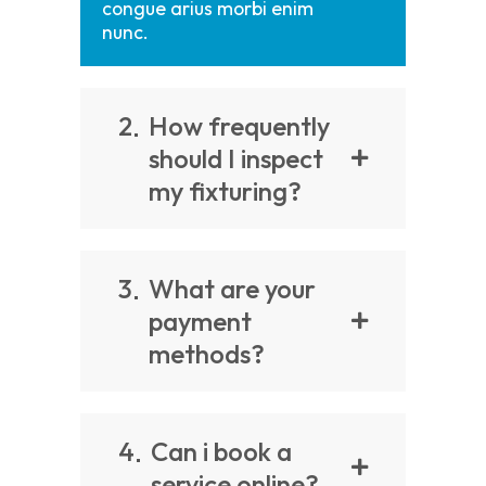
congue arius morbi enim
nunc.
2
How frequently
should I inspect
my fixturing?
3
What are your
payment
methods?
4
Can i book a
service online?