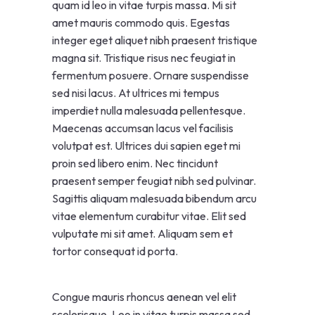
quam id leo in vitae turpis massa. Mi sit
amet mauris commodo quis. Egestas
integer eget aliquet nibh praesent tristique
magna sit. Tristique risus nec feugiat in
fermentum posuere. Ornare suspendisse
sed nisi lacus. At ultrices mi tempus
imperdiet nulla malesuada pellentesque.
Maecenas accumsan lacus vel facilisis
volutpat est. Ultrices dui sapien eget mi
proin sed libero enim. Nec tincidunt
praesent semper feugiat nibh sed pulvinar.
Sagittis aliquam malesuada bibendum arcu
vitae elementum curabitur vitae. Elit sed
vulputate mi sit amet. Aliquam sem et
tortor consequat id porta.
Congue mauris rhoncus aenean vel elit
scelerisque. Leo in vitae turpis massa sed