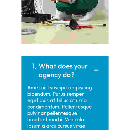
1
What does your
agency do?
Amet nisl suscipit adipiscing
bibendum. Purus semper
eget duis at tellus at urna
condimentum. Pellentesque
pulvinar pellentesque
habitant morbi. Vehicula
ipsum a arcu cursus vitae