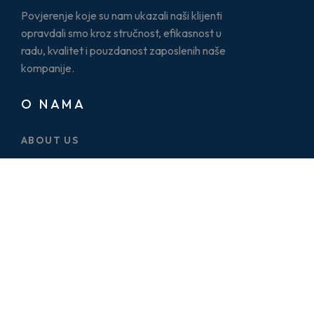
Povjerenje koje su nam ukazali naši klijenti
opravdali smo kroz stručnost, efikasnost u
radu, kvalitet i pouzdanost zaposlenih naše
kompanije.
O NAMA
ABOUT US
CASE STUDY
SERVICES
BLOG
PRICE PLAN
CONTACT US