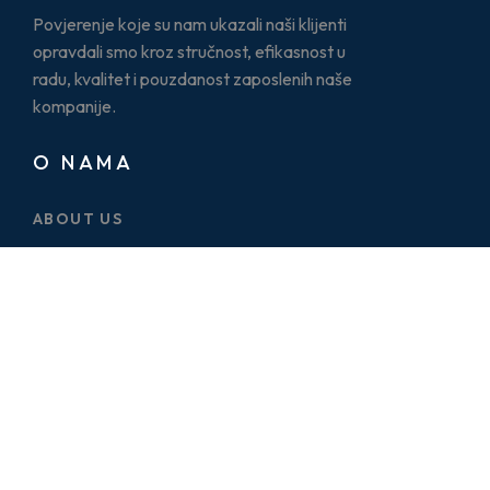
Povjerenje koje su nam ukazali naši klijenti
opravdali smo kroz stručnost, efikasnost u
radu, kvalitet i pouzdanost zaposlenih naše
kompanije.
O NAMA
ABOUT US
CASE STUDY
SERVICES
BLOG
PRICE PLAN
CONTACT US