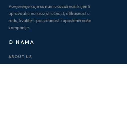
Povjerenje koje su nam ukazali naši klijenti
opravdali smo kroz stručnost, efikasnost u
radu, kvalitet i pouzdanost zaposlenih naše
kompanije.
O NAMA
ABOUT US
CASE STUDY
SERVICES
BLOG
PRICE PLAN
CONTACT US