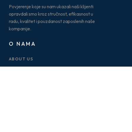
Povjerenje koje su nam ukazali naši klijenti
opravdali smo kroz stručnost, efikasnost u
radu, kvalitet i pouzdanost zaposlenih naše
kompanije.
O NAMA
ABOUT US
CASE STUDY
SERVICES
BLOG
PRICE PLAN
CONTACT US