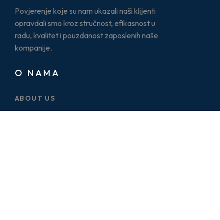
Povjerenje koje su nam ukazali naši klijenti
opravdali smo kroz stručnost, efikasnost u
radu, kvalitet i pouzdanost zaposlenih naše
kompanije.
O NAMA
ABOUT US
CASE STUDY
SERVICES
BLOG
PRICE PLAN
CONTACT US