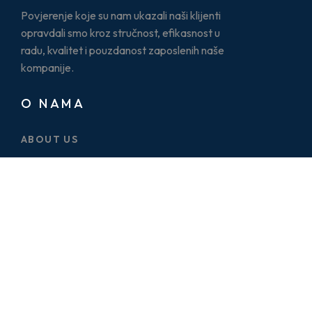
Povjerenje koje su nam ukazali naši klijenti
opravdali smo kroz stručnost, efikasnost u
radu, kvalitet i pouzdanost zaposlenih naše
kompanije.
O NAMA
ABOUT US
CASE STUDY
SERVICES
BLOG
PRICE PLAN
CONTACT US