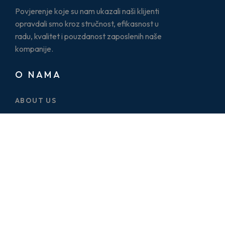
Povjerenje koje su nam ukazali naši klijenti
opravdali smo kroz stručnost, efikasnost u
radu, kvalitet i pouzdanost zaposlenih naše
kompanije.
O NAMA
ABOUT US
CASE STUDY
SERVICES
BLOG
PRICE PLAN
CONTACT US