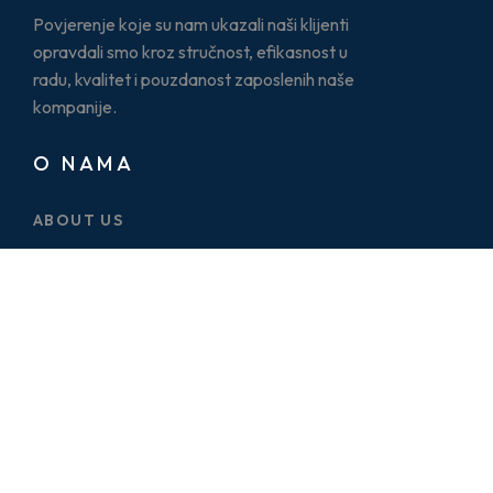
Povjerenje koje su nam ukazali naši klijenti
opravdali smo kroz stručnost, efikasnost u
radu, kvalitet i pouzdanost zaposlenih naše
kompanije.
O NAMA
ABOUT US
CASE STUDY
SERVICES
BLOG
PRICE PLAN
CONTACT US