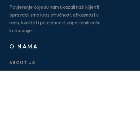
Povjerenje koje su nam ukazali naši klijenti
opravdali smo kroz stručnost, efikasnost u
radu, kvalitet i pouzdanost zaposlenih naše
kompanije.
O NAMA
ABOUT US
CASE STUDY
SERVICES
BLOG
PRICE PLAN
CONTACT US