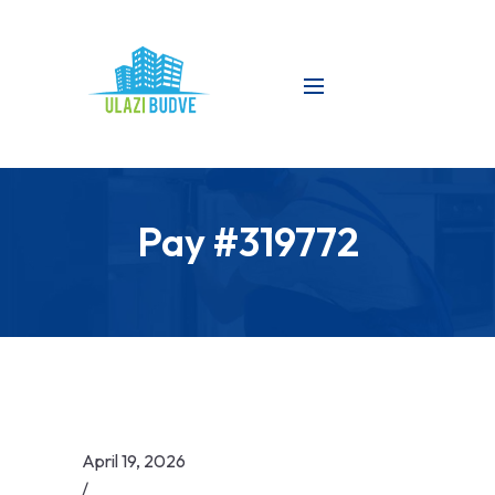
Pay #319772
April 19, 2026
/