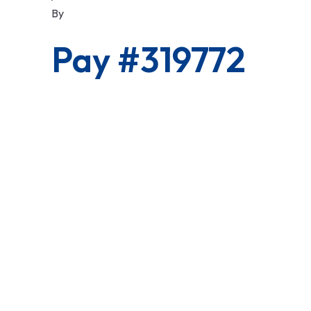
By
Pay #319772