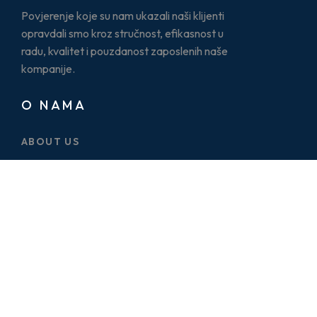
Povjerenje koje su nam ukazali naši klijenti
opravdali smo kroz stručnost, efikasnost u
radu, kvalitet i pouzdanost zaposlenih naše
kompanije.
O NAMA
ABOUT US
CASE STUDY
SERVICES
BLOG
PRICE PLAN
CONTACT US