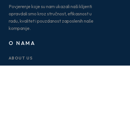
Povjerenje koje su nam ukazali naši klijenti
opravdali smo kroz stručnost, efikasnost u
radu, kvalitet i pouzdanost zaposlenih naše
kompanije.
O NAMA
ABOUT US
CASE STUDY
SERVICES
BLOG
PRICE PLAN
CONTACT US