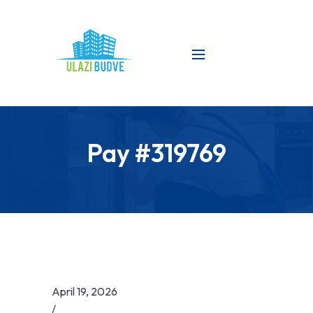
Pay #319769
April 19, 2026
/