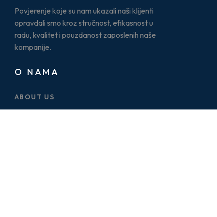
Povjerenje koje su nam ukazali naši klijenti
opravdali smo kroz stručnost, efikasnost u
radu, kvalitet i pouzdanost zaposlenih naše
kompanije.
O NAMA
ABOUT US
CASE STUDY
SERVICES
BLOG
PRICE PLAN
CONTACT US