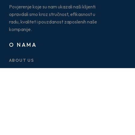
Povjerenje koje su nam ukazali naši klijenti
opravdali smo kroz stručnost, efikasnost u
radu, kvalitet i pouzdanost zaposlenih naše
kompanije.
O NAMA
ABOUT US
CASE STUDY
SERVICES
BLOG
PRICE PLAN
CONTACT US