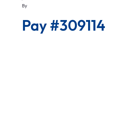
By
Pay #309114