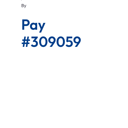
By
Pay
#309059