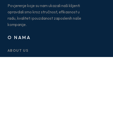
Povjerenje koje su nam ukazali naši klijenti
opravdali smo kroz stručnost, efikasnost u
radu, kvalitet i pouzdanost zaposlenih naše
kompanije.
O NAMA
ABOUT US
CASE STUDY
SERVICES
BLOG
PRICE PLAN
CONTACT US