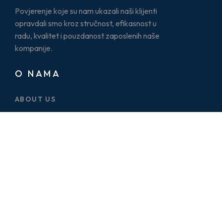
Povjerenje koje su nam ukazali naši klijenti
opravdali smo kroz stručnost, efikasnost u
radu, kvalitet i pouzdanost zaposlenih naše
kompanije.
O NAMA
ABOUT US
CASE STUDY
SERVICES
BLOG
PRICE PLAN
CONTACT US