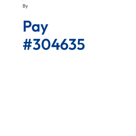
By
Pay
#304635