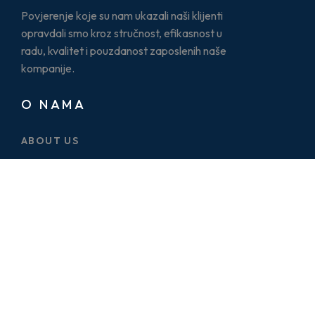
Povjerenje koje su nam ukazali naši klijenti
opravdali smo kroz stručnost, efikasnost u
radu, kvalitet i pouzdanost zaposlenih naše
kompanije.
O NAMA
ABOUT US
CASE STUDY
SERVICES
BLOG
PRICE PLAN
CONTACT US