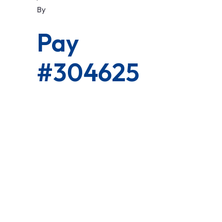
By
Pay
#304625