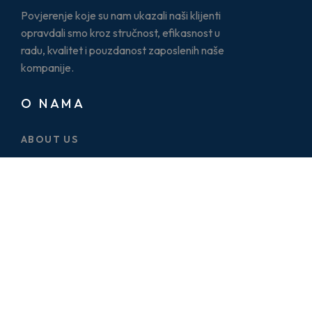
Povjerenje koje su nam ukazali naši klijenti
opravdali smo kroz stručnost, efikasnost u
radu, kvalitet i pouzdanost zaposlenih naše
kompanije.
O NAMA
ABOUT US
CASE STUDY
SERVICES
BLOG
PRICE PLAN
CONTACT US