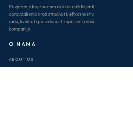
Povjerenje koje su nam ukazali naši klijenti
opravdali smo kroz stručnost, efikasnost u
radu, kvalitet i pouzdanost zaposlenih naše
kompanije.
O NAMA
ABOUT US
CASE STUDY
SERVICES
BLOG
PRICE PLAN
CONTACT US