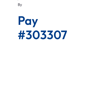
By
Pay
#303307