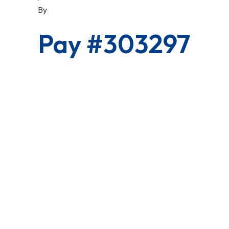
By
Pay #303297