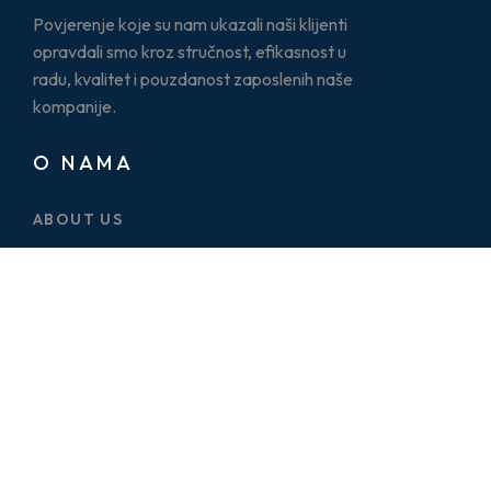
Povjerenje koje su nam ukazali naši klijenti
opravdali smo kroz stručnost, efikasnost u
radu, kvalitet i pouzdanost zaposlenih naše
kompanije.
O NAMA
ABOUT US
CASE STUDY
SERVICES
BLOG
PRICE PLAN
CONTACT US