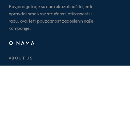
Povjerenje koje su nam ukazali naši klijenti
opravdali smo kroz stručnost, efikasnost u
radu, kvalitet i pouzdanost zaposlenih naše
kompanije.
O NAMA
ABOUT US
CASE STUDY
SERVICES
BLOG
PRICE PLAN
CONTACT US