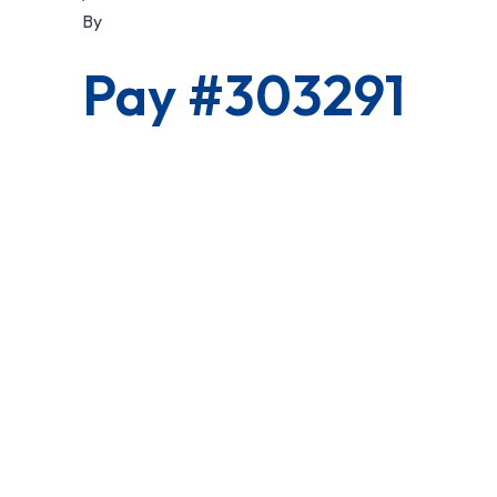
By
Pay #303291