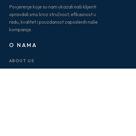
Povjerenje koje su nam ukazali naši klijenti
opravdali smo kroz stručnost, efikasnost u
radu, kvalitet i pouzdanost zaposlenih naše
kompanije.
O NAMA
ABOUT US
CASE STUDY
SERVICES
BLOG
PRICE PLAN
CONTACT US