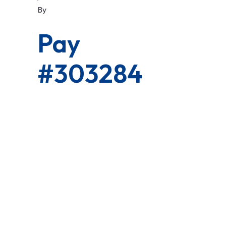
By
Pay
#303284