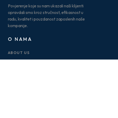
Povjerenje koje su nam ukazali naši klijenti
opravdali smo kroz stručnost, efikasnost u
radu, kvalitet i pouzdanost zaposlenih naše
kompanije.
O NAMA
ABOUT US
CASE STUDY
SERVICES
BLOG
PRICE PLAN
CONTACT US