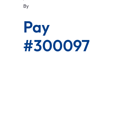
By
Pay
#300097