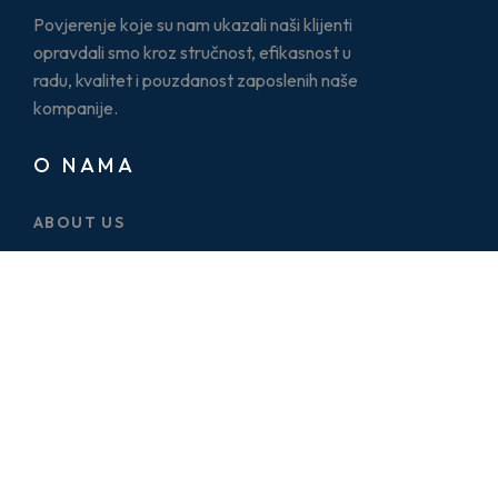
Povjerenje koje su nam ukazali naši klijenti
opravdali smo kroz stručnost, efikasnost u
radu, kvalitet i pouzdanost zaposlenih naše
kompanije.
O NAMA
ABOUT US
CASE STUDY
SERVICES
BLOG
PRICE PLAN
CONTACT US