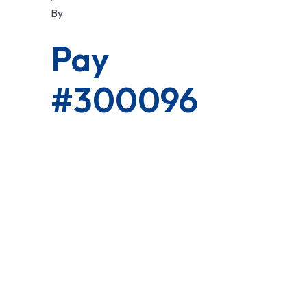
By
Pay
#300096