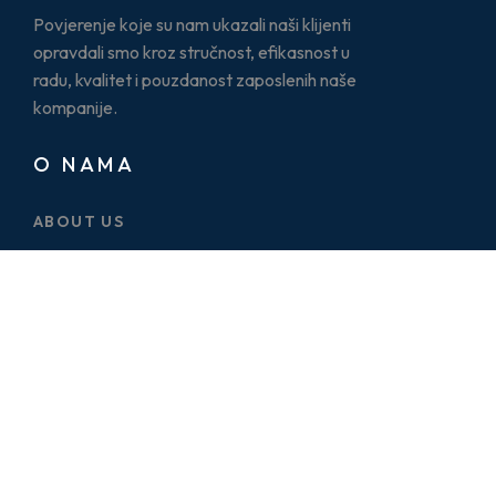
Povjerenje koje su nam ukazali naši klijenti
opravdali smo kroz stručnost, efikasnost u
radu, kvalitet i pouzdanost zaposlenih naše
kompanije.
O NAMA
ABOUT US
CASE STUDY
SERVICES
BLOG
PRICE PLAN
CONTACT US