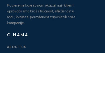
Povjerenje koje su nam ukazali naši klijenti
opravdali smo kroz stručnost, efikasnost u
radu, kvalitet i pouzdanost zaposlenih naše
kompanije.
O NAMA
ABOUT US
CASE STUDY
SERVICES
BLOG
PRICE PLAN
CONTACT US