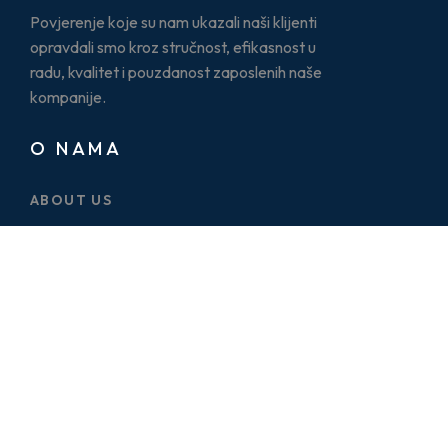
Povjerenje koje su nam ukazali naši klijenti
opravdali smo kroz stručnost, efikasnost u
radu, kvalitet i pouzdanost zaposlenih naše
kompanije.
O NAMA
ABOUT US
CASE STUDY
SERVICES
BLOG
PRICE PLAN
CONTACT US