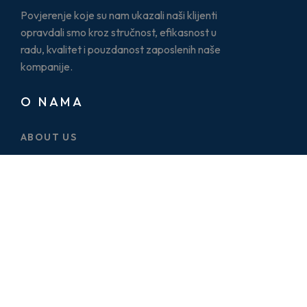
Povjerenje koje su nam ukazali naši klijenti
opravdali smo kroz stručnost, efikasnost u
radu, kvalitet i pouzdanost zaposlenih naše
kompanije.
O NAMA
ABOUT US
CASE STUDY
SERVICES
BLOG
PRICE PLAN
CONTACT US