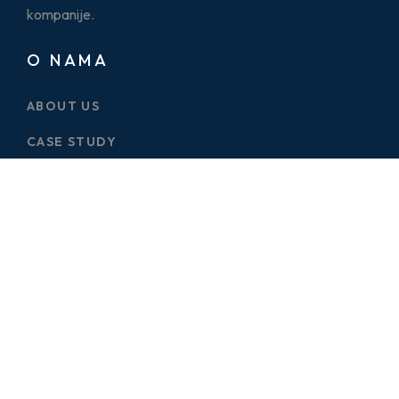
kompanije.
O NAMA
ABOUT US
CASE STUDY
SERVICES
BLOG
PRICE PLAN
CONTACT US
ONE PAGES
ELECTRICIAN