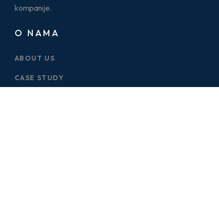
kompanije.
O NAMA
ABOUT US
CASE STUDY
SERVICES
BLOG
PRICE PLAN
CONTACT US
ONE PAGES
ELECTRICIAN