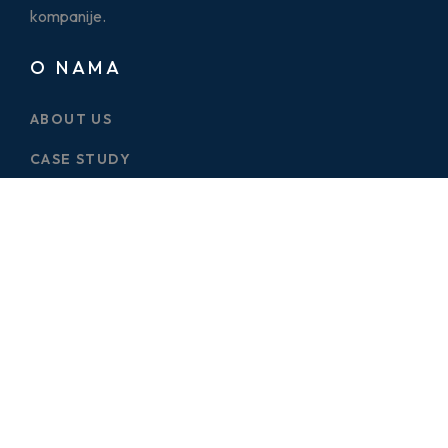
kompanije.
O NAMA
ABOUT US
CASE STUDY
SERVICES
BLOG
PRICE PLAN
CONTACT US
ONE PAGES
ELECTRICIAN