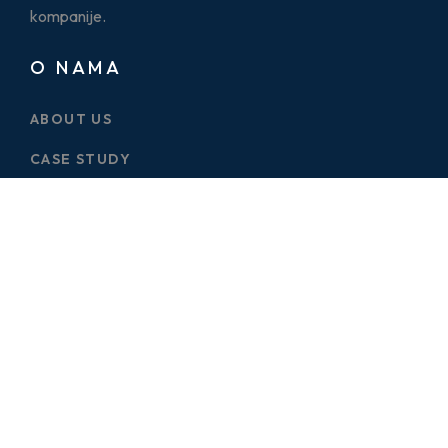
kompanije.
O NAMA
ABOUT US
CASE STUDY
SERVICES
BLOG
PRICE PLAN
CONTACT US
ONE PAGES
ELECTRICIAN